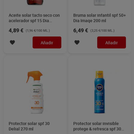
Aceite solar tacto seco con
Bruma solar infantil spf 50+
acelerador spf 15 Dia
Dia Imaqe 200 ml
Imaqe 250 ml
4,89 €
6,49 €
(1,96 €/100 ML.)
(3,25 €/100 ML.)
Añadir
Añadir
Protector solar spf 30
Protector solar invisible
Delial 270 ml
protege & refresca spf 30