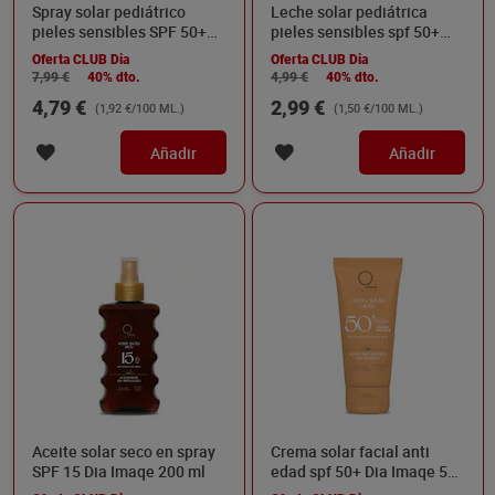
Spray solar pediátrico
Leche solar pediátrica
pieles sensibles SPF 50+
pieles sensibles spf 50+
Dia Imaqe 250 ml
Dia Imaqe 200 ml
Oferta CLUB Dia
Oferta CLUB Dia
7,99 €
40% dto.
4,99 €
40% dto.
4,79 €
2,99 €
(1,92 €/100 ML.)
(1,50 €/100 ML.)
Añadir
Añadir
Aceite solar seco en spray
Crema solar facial anti
SPF 15 Dia Imaqe 200 ml
edad spf 50+ Dia Imaqe 50
ml