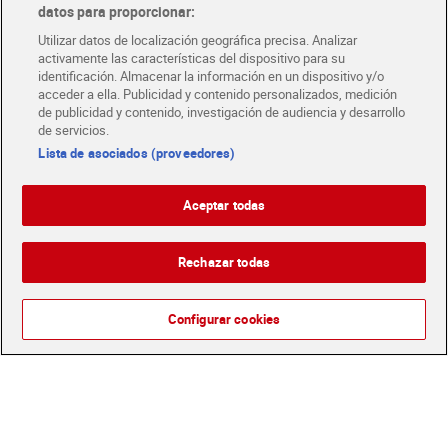
datos para proporcionar:
Utilizar datos de localización geográfica precisa. Analizar
activamente las características del dispositivo para su
identificación. Almacenar la información en un dispositivo y/o
acceder a ella. Publicidad y contenido personalizados, medición
de publicidad y contenido, investigación de audiencia y desarrollo
de servicios.
Lista de asociados (proveedores)
Crema solar facial spf 50+
Protector solar protege &
Dia Imaqe 50 ml
hidrata spf 30 Nivea 270 ml
5,29 €
14,49 €
Aceptar todas
(10,58 €/100 ML.)
(5,37 €/100 ML.)
Añadir
Añadir
Rechazar todas
Configurar cookies