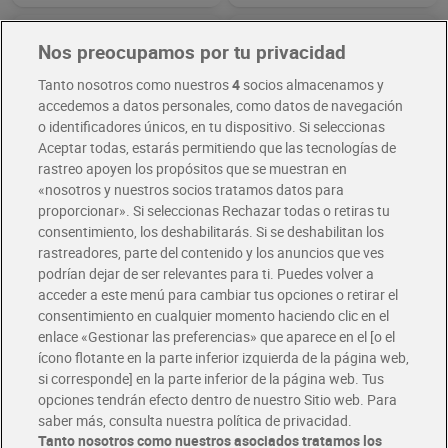
Nos preocupamos por tu privacidad
Tanto nosotros como nuestros
4
socios almacenamos y
accedemos a datos personales, como datos de navegación
o identificadores únicos, en tu dispositivo. Si seleccionas
Aceptar todas, estarás permitiendo que las tecnologías de
rastreo apoyen los propósitos que se muestran en
«nosotros y nuestros socios tratamos datos para
proporcionar». Si seleccionas Rechazar todas o retiras tu
consentimiento, los deshabilitarás. Si se deshabilitan los
Aceite solar protector
Leche solar hydra 24 spf 30
rastreadores, parte del contenido y los anuncios que ves
dorado sublime spf 20
Delial 175 ml
podrían dejar de ser relevantes para ti. Puedes volver a
Delial 150 ml
11,99 €
13,49 €
(7,99 €/100 ML.)
(7,71 €/100 ML.)
acceder a este menú para cambiar tus opciones o retirar el
consentimiento en cualquier momento haciendo clic en el
Añadir
Añadir
enlace «Gestionar las preferencias» que aparece en el [o el
ícono flotante en la parte inferior izquierda de la página web,
si corresponde] en la parte inferior de la página web. Tus
opciones tendrán efecto dentro de nuestro Sitio web. Para
saber más, consulta nuestra política de privacidad.
Tanto nosotros como nuestros asociados tratamos los