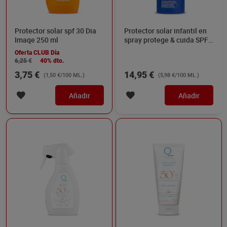
Protector solar spf 30 Dia
Protector solar infantil en
Imaqe 250 ml
spray protege & cuida SPF
50+ Nivea 250 ml
Oferta CLUB Dia
6,25 €
40% dto.
3,75 €
14,95 €
(1,50 €/100 ML.)
(5,98 €/100 ML.)
Añadir
Añadir