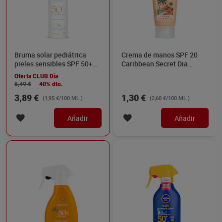
Bruma solar pediátrica
Crema de manos SPF 20
pieles sensibles SPF 50+
Caribbean Secret Dia
Dia Imaqe 200 ml
Imaqe 50 ml
Oferta CLUB Dia
6,49 €
40% dto.
3,89 €
1,30 €
(1,95 €/100 ML.)
(2,60 €/100 ML.)
Añadir
Añadir