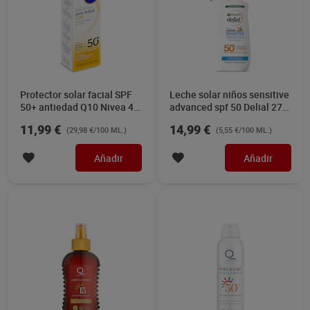
Protector solar facial SPF
Leche solar niños sensitive
50+ antiedad Q10 Nivea 40
advanced spf 50 Delial 270
ml
ml
11,99 €
14,99 €
(29,98 €/100 ML.)
(5,55 €/100 ML.)
Añadir
Añadir