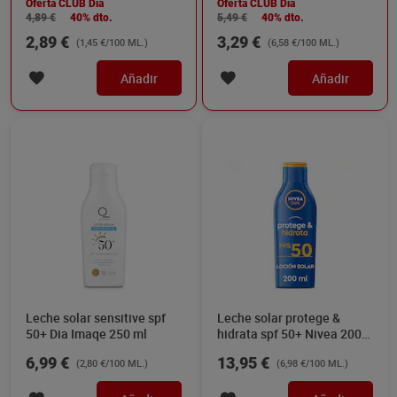
Oferta CLUB Dia
Oferta CLUB Dia
4,89 €
40% dto.
5,49 €
40% dto.
2,89 €
3,29 €
(1,45 €/100 ML.)
(6,58 €/100 ML.)
Añadir
Añadir
Leche solar sensitive spf
Leche solar protege &
50+ Dia Imaqe 250 ml
hidrata spf 50+ Nivea 200
ml
6,99 €
13,95 €
(2,80 €/100 ML.)
(6,98 €/100 ML.)