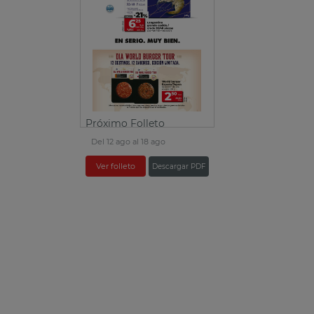
Próximo Folleto
Del 12 ago al 18 ago
Ver folleto
Descargar PDF