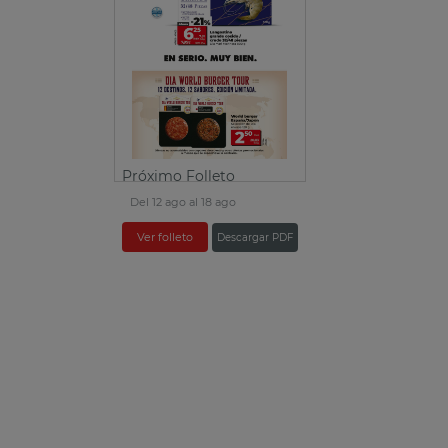
Próximo Folleto
Del 12 ago al 18 ago
Ver folleto
Descargar PDF