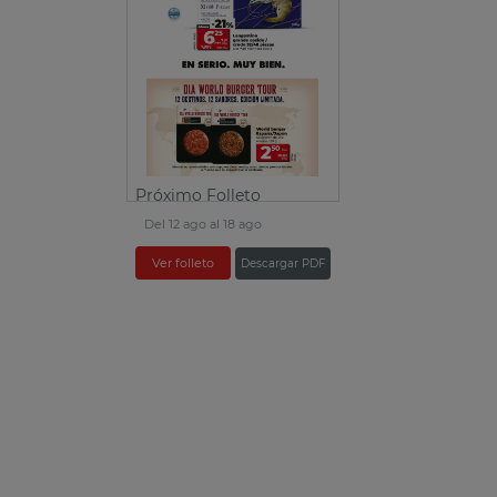
Próximo Folleto
Del 12 ago al 18 ago
Ver folleto
Descargar PDF