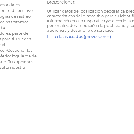
proporcionar:
os a datos
en tu dispositivo.
Utilizar datos de localización geográfica pre
características del dispositivo para su identi
ogías de rastreo
información en un dispositivo y/o acceder a e
socios tratamos
personalizados, medición de publicidad y co
 tu
audiencia y desarrollo de servicios.
dores, parte del
Lista de asociados (proveedores)
 para ti. Puedes
 el
e «Gestionar las
nferior izquierda de
 web. Tus opciones
sulta nuestra