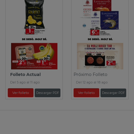
Folleto Actual
Próximo Folleto
Del 5 ago al 11 ago
Del 12 ago al 18 ago
Ver folleto
Ver folleto
Descargar PDF
Descargar PDF