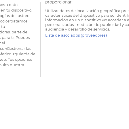
proporcionar:
os a datos
en tu dispositivo.
Utilizar datos de localización geográfica pre
características del dispositivo para su identi
ogías de rastreo
información en un dispositivo y/o acceder a e
socios tratamos
personalizados, medición de publicidad y co
 tu
audiencia y desarrollo de servicios.
dores, parte del
Lista de asociados (proveedores)
 para ti. Puedes
 el
e «Gestionar las
nferior izquierda de
 web. Tus opciones
sulta nuestra