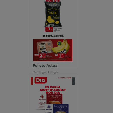
Folleto Actual
Del 5 ago al 11 ago
Ver folleto
Descargar PDF