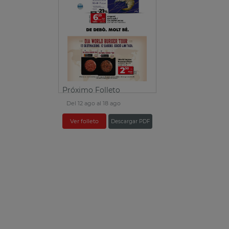
Próximo Folleto
Del 12 ago al 18 ago
Ver folleto
Descargar PDF