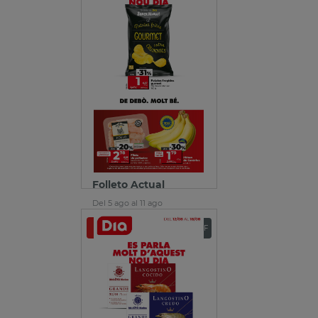
Folleto Actual
Del 5 ago al 11 ago
Ver folleto
Descargar PDF