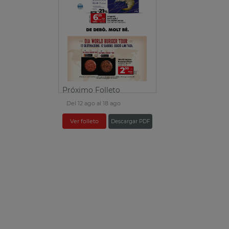
Próximo Folleto
Del 12 ago al 18 ago
Ver folleto
Descargar PDF