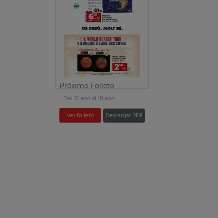
Próximo Folleto
Del 12 ago al 18 ago
Ver folleto
Descargar PDF