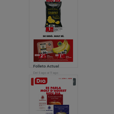
Folleto Actual
Del 5 ago al 11 ago
Ver folleto
Descargar PDF