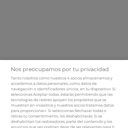
Nos preocupamos por tu privacidad
Tanto nosotros como nuestros
4
socios almacenamos y
accedemos a datos personales, como datos de
navegación o identificadores únicos, en tu dispositivo. Si
seleccionas Aceptar todas, estarás permitiendo que las
tecnologías de rastreo apoyen los propósitos que se
muestran en «nosotros y nuestros socios tratamos datos
para proporcionar». Si seleccionas Rechazar todas o
retiras tu consentimiento, los deshabilitarás. Si se
deshabilitan los rastreadores, parte del contenido y los
anuncios que ves podrían dejar de ser relevantes para ti.