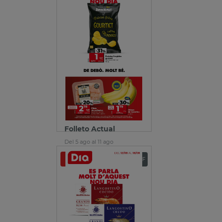
Folleto Actual
Del 5 ago al 11 ago
Ver folleto
Descargar PDF