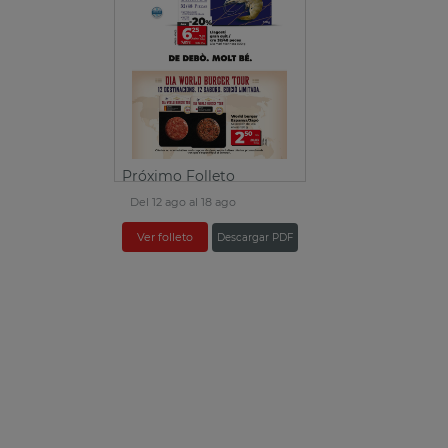
Próximo Folleto
Del 12 ago al 18 ago
Ver folleto
Descargar PDF