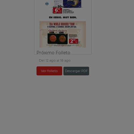
Próximo Folleto
Del 12 ago al 18 ago
Ver folleto
Descargar PDF