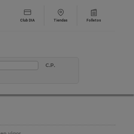
Club DIA
Tiendas
Folletos
C.P.
 en vigor