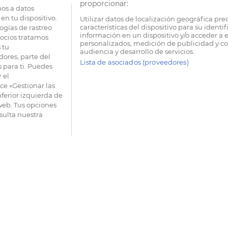
proporcionar:
os a datos
en tu dispositivo.
Utilizar datos de localización geográfica pre
características del dispositivo para su identi
ogías de rastreo
información en un dispositivo y/o acceder a e
socios tratamos
personalizados, medición de publicidad y co
 tu
audiencia y desarrollo de servicios.
dores, parte del
Lista de asociados (proveedores)
 para ti. Puedes
 el
e «Gestionar las
nferior izquierda de
 web. Tus opciones
sulta nuestra