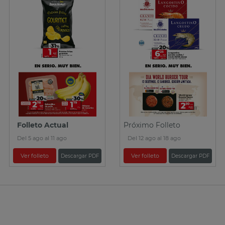
Folleto Actual
Próximo Folleto
Del 5 ago al 11 ago
Del 12 ago al 18 ago
Ver folleto
Ver folleto
Descargar PDF
Descargar PDF