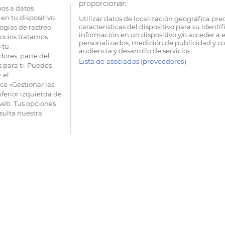
proporcionar:
os a datos
en tu dispositivo.
Utilizar datos de localización geográfica pre
características del dispositivo para su identi
ogías de rastreo
información en un dispositivo y/o acceder a e
socios tratamos
personalizados, medición de publicidad y co
 tu
audiencia y desarrollo de servicios.
dores, parte del
Lista de asociados (proveedores)
 para ti. Puedes
 el
e «Gestionar las
nferior izquierda de
 web. Tus opciones
sulta nuestra