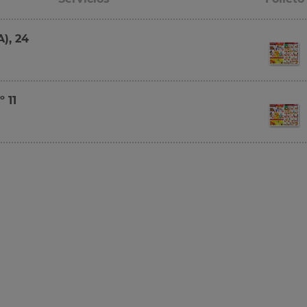
), 24
 11