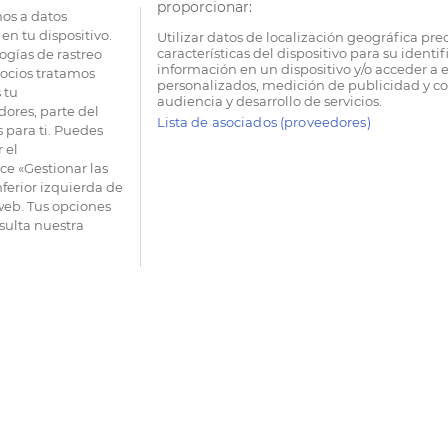
proporcionar:
os a datos
en tu dispositivo.
Utilizar datos de localización geográfica pre
características del dispositivo para su identi
ogías de rastreo
información en un dispositivo y/o acceder a e
socios tratamos
personalizados, medición de publicidad y co
 tu
audiencia y desarrollo de servicios.
dores, parte del
Lista de asociados (proveedores)
 para ti. Puedes
 el
e «Gestionar las
nferior izquierda de
 web. Tus opciones
sulta nuestra