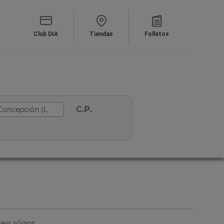
Club DIA
Tiendas
Folletos
C.P.
 en vigor