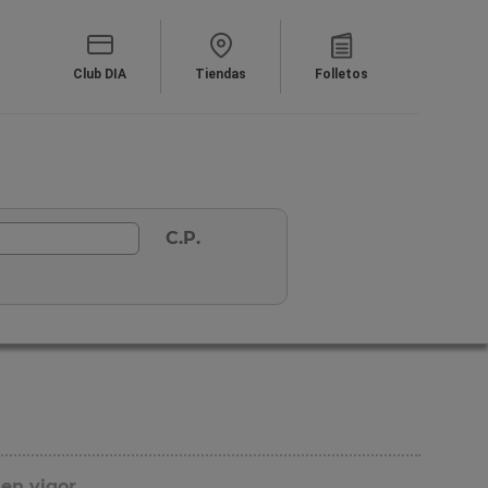
Club DIA
Tiendas
Folletos
C.P.
 en vigor