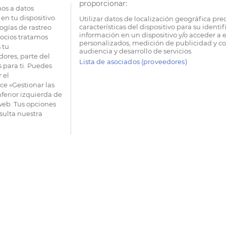
proporcionar:
os a datos
en tu dispositivo.
Utilizar datos de localización geográfica pre
características del dispositivo para su identi
ogías de rastreo
información en un dispositivo y/o acceder a e
socios tratamos
personalizados, medición de publicidad y co
 tu
audiencia y desarrollo de servicios.
dores, parte del
Lista de asociados (proveedores)
 para ti. Puedes
 el
e «Gestionar las
nferior izquierda de
 web. Tus opciones
sulta nuestra