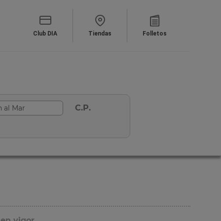
Club DIA
Tiendas
Folletos
C.P.
 en vigor