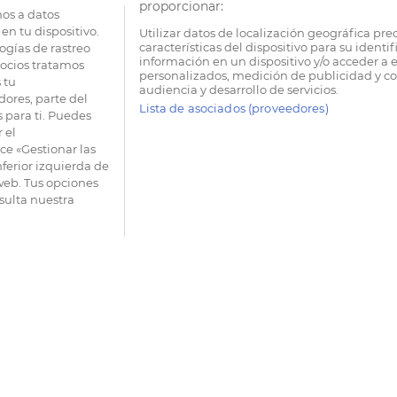
proporcionar:
os a datos
en tu dispositivo.
Utilizar datos de localización geográfica pre
características del dispositivo para su identi
ogías de rastreo
información en un dispositivo y/o acceder a e
socios tratamos
personalizados, medición de publicidad y co
 tu
audiencia y desarrollo de servicios.
dores, parte del
Lista de asociados (proveedores)
 para ti. Puedes
 el
e «Gestionar las
nferior izquierda de
 web. Tus opciones
sulta nuestra