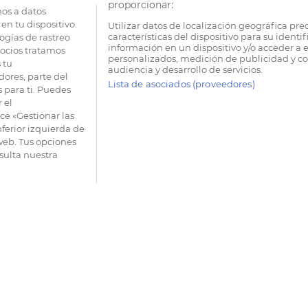
proporcionar:
os a datos
en tu dispositivo.
Utilizar datos de localización geográfica pre
características del dispositivo para su identi
ogías de rastreo
información en un dispositivo y/o acceder a e
socios tratamos
personalizados, medición de publicidad y co
 tu
audiencia y desarrollo de servicios.
dores, parte del
Lista de asociados (proveedores)
 para ti. Puedes
 el
e «Gestionar las
nferior izquierda de
 web. Tus opciones
sulta nuestra