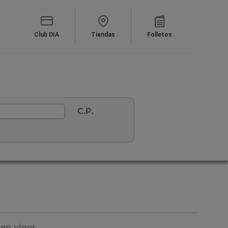
Club DIA
Tiendas
Folletos
C.P.
 en vigor