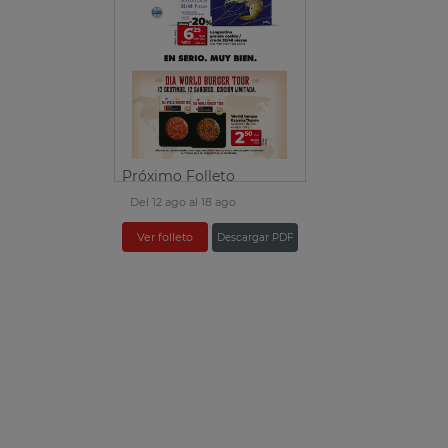
Próximo Folleto
Del 12 ago al 18 ago
Ver folleto
Descargar PDF