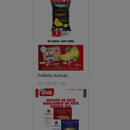
Folleto Actual
Del 5 ago al 11 ago
Ver folleto
Descargar PDF