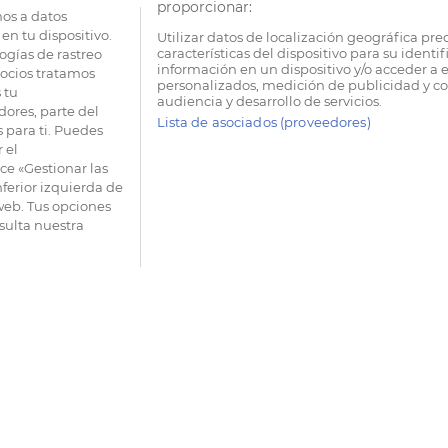
proporcionar:
os a datos
en tu dispositivo.
Utilizar datos de localización geográfica pre
características del dispositivo para su identi
ogías de rastreo
información en un dispositivo y/o acceder a e
socios tratamos
personalizados, medición de publicidad y co
 tu
audiencia y desarrollo de servicios.
dores, parte del
Lista de asociados (proveedores)
 para ti. Puedes
 el
e «Gestionar las
nferior izquierda de
 web. Tus opciones
sulta nuestra