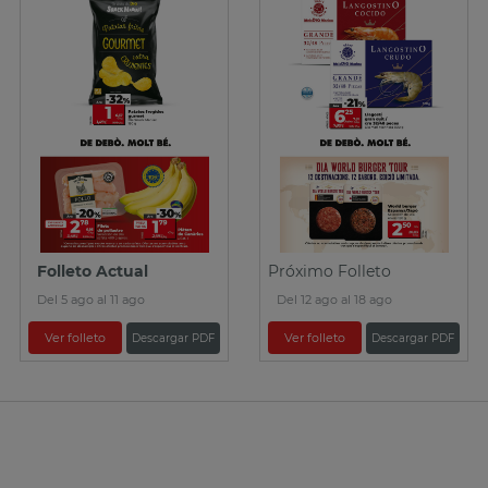
Folleto Actual
Próximo Folleto
Del 5 ago al 11 ago
Del 12 ago al 18 ago
Ver folleto
Ver folleto
Descargar PDF
Descargar PDF