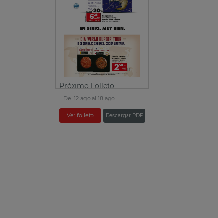
Próximo Folleto
Del 12 ago al 18 ago
Ver folleto
Descargar PDF