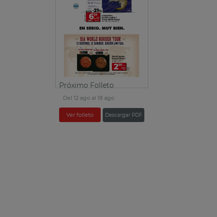
Próximo Folleto
Del 12 ago al 18 ago
Ver folleto
Descargar PDF