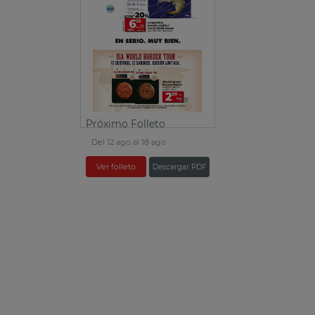
Próximo Folleto
Del 12 ago al 18 ago
Ver folleto
Descargar PDF