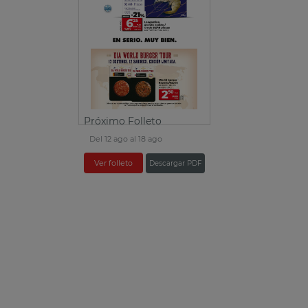
Próximo Folleto
Del 12 ago al 18 ago
Ver folleto
Descargar PDF