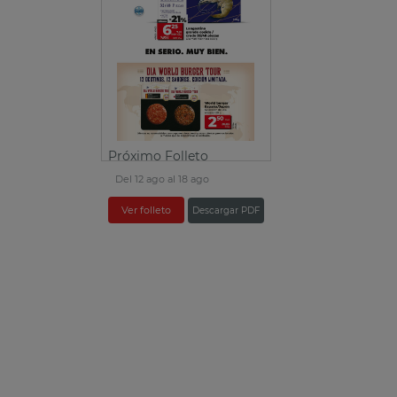
Próximo Folleto
Del 12 ago al 18 ago
Ver folleto
Descargar PDF