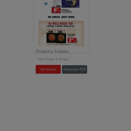
Próximo Folleto
Del 12 ago al 18 ago
Ver folleto
Descargar PDF