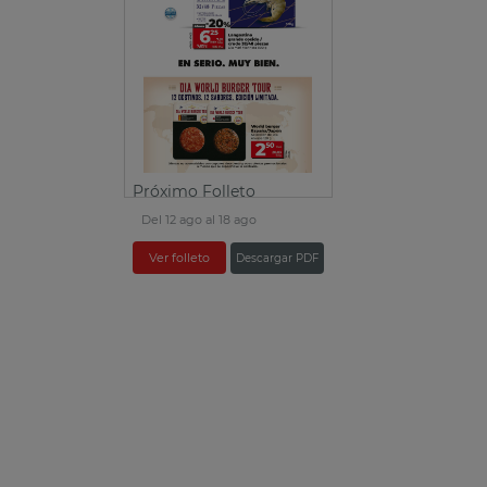
Próximo Folleto
Del 12 ago al 18 ago
Ver folleto
Descargar PDF