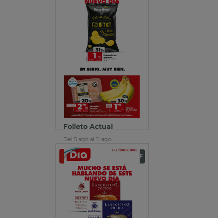
Folleto Actual
Del 5 ago al 11 ago
Ver folleto
Descargar PDF