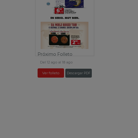
Próximo Folleto
Del 12 ago al 18 ago
Ver folleto
Descargar PDF