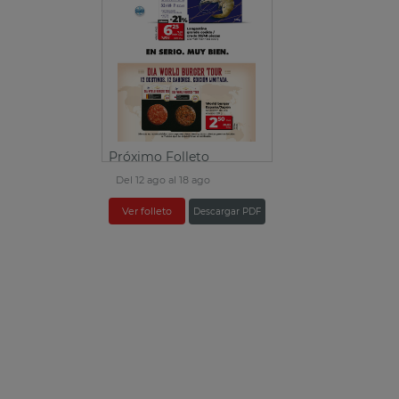
Próximo Folleto
Del 12 ago al 18 ago
Ver folleto
Descargar PDF