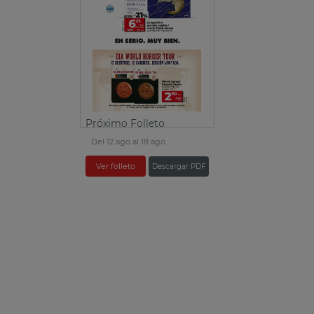
Próximo Folleto
Del 12 ago al 18 ago
Ver folleto
Descargar PDF