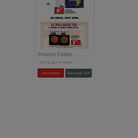
Próximo Folleto
Del 12 ago al 18 ago
Ver folleto
Descargar PDF