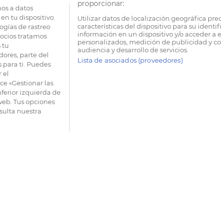
proporcionar:
os a datos
en tu dispositivo.
Utilizar datos de localización geográfica pre
características del dispositivo para su identi
ogías de rastreo
información en un dispositivo y/o acceder a e
socios tratamos
personalizados, medición de publicidad y co
 tu
audiencia y desarrollo de servicios.
dores, parte del
Lista de asociados (proveedores)
 para ti. Puedes
 el
e «Gestionar las
nferior izquierda de
 web. Tus opciones
sulta nuestra