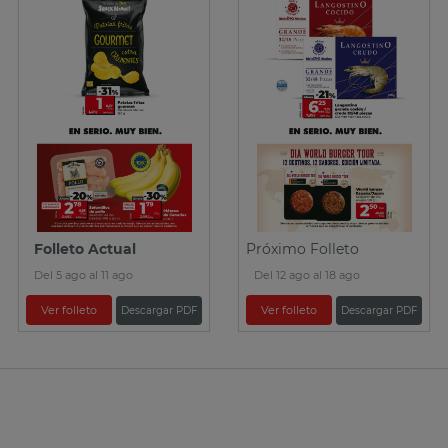
Folleto Actual
Próximo Folleto
Del 5 ago al 11 ago
Del 12 ago al 18 ago
Ver folleto
Ver folleto
Descargar PDF
Descargar PDF