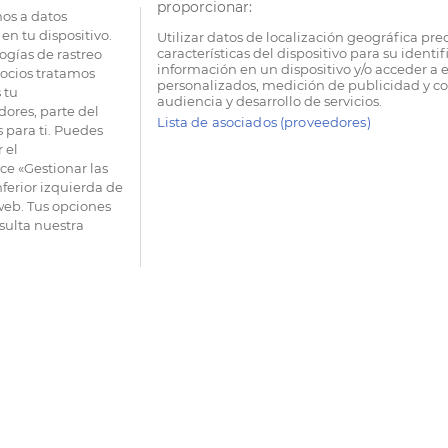
proporcionar:
os a datos
en tu dispositivo.
Utilizar datos de localización geográfica pre
características del dispositivo para su identi
ogías de rastreo
información en un dispositivo y/o acceder a e
socios tratamos
personalizados, medición de publicidad y co
 tu
audiencia y desarrollo de servicios.
dores, parte del
Lista de asociados (proveedores)
 para ti. Puedes
 el
e «Gestionar las
nferior izquierda de
 web. Tus opciones
sulta nuestra