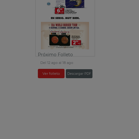
Próximo Folleto
Del 12 ago al 18 ago
Ver folleto
Descargar PDF