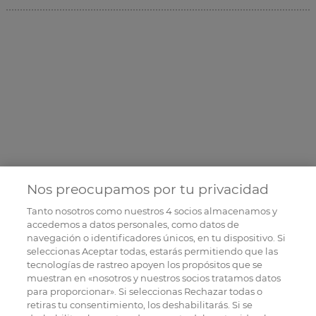
Nos preocupamos por tu privacidad
Tanto nosotros como nuestros
4
socios almacenamos y
accedemos a datos personales, como datos de
navegación o identificadores únicos, en tu dispositivo. Si
seleccionas Aceptar todas, estarás permitiendo que las
tecnologías de rastreo apoyen los propósitos que se
muestran en «nosotros y nuestros socios tratamos datos
para proporcionar». Si seleccionas Rechazar todas o
retiras tu consentimiento, los deshabilitarás. Si se