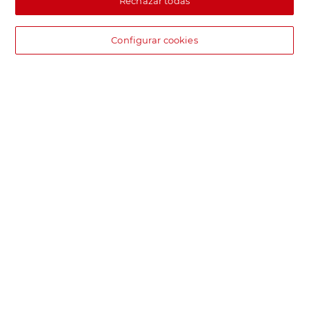
Rechazar todas
Configurar cookies
DIA supermercado online
Pide hoy, recibe hoy.
Entrega rápida y en la franja horaria que mejor te venga.
Envío desde 4,99€
Envío estándar por 4,99€. Gratis con +100€. Envío express por
4,99€.
Encuentra tu tienda