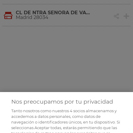
CL DE NTRA SEÑORA DE VALVERDE, 41
Madrid 28034
Nos preocupamos por tu privacidad
Tanto nosotros como nuestros
4
socios almacenamos y
accedemos a datos personales, como datos de
navegación o identificadores únicos, en tu dispositivo. Si
seleccionas Aceptar todas, estarás permitiendo que las