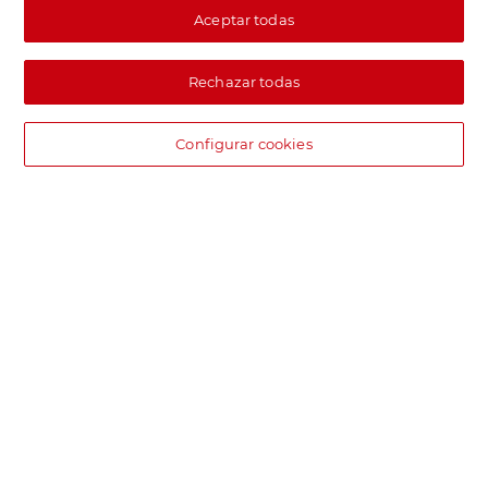
Aceptar todas
Rechazar todas
Configurar cookies
DIA supermercado online
Pide hoy, recibe hoy.
Entrega rápida y en la franja horaria que mejor te venga.
Envío desde 4,99€
Envío estándar por 4,99€. Gratis con +100€. Envío express por
4,99€.