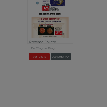
Próximo Folleto
Del 12 ago al 18 ago
Ver folleto
Descargar PDF