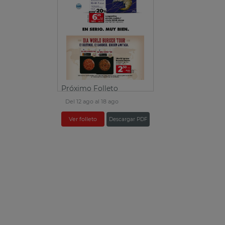
Próximo Folleto
Del 12 ago al 18 ago
Ver folleto
Descargar PDF