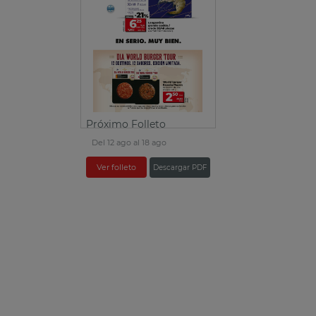
Próximo Folleto
Del 12 ago al 18 ago
Ver folleto
Descargar PDF