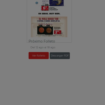
Próximo Folleto
Del 12 ago al 18 ago
Ver folleto
Descargar PDF