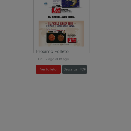
Próximo Folleto
Del 12 ago al 18 ago
Ver folleto
Descargar PDF