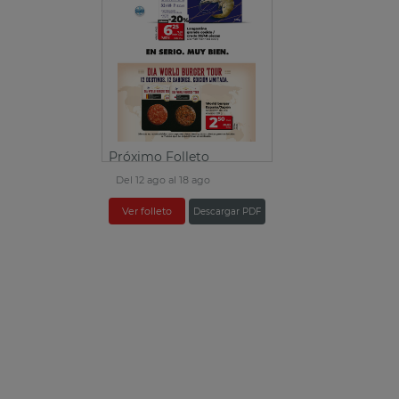
Próximo Folleto
Del 12 ago al 18 ago
Ver folleto
Descargar PDF