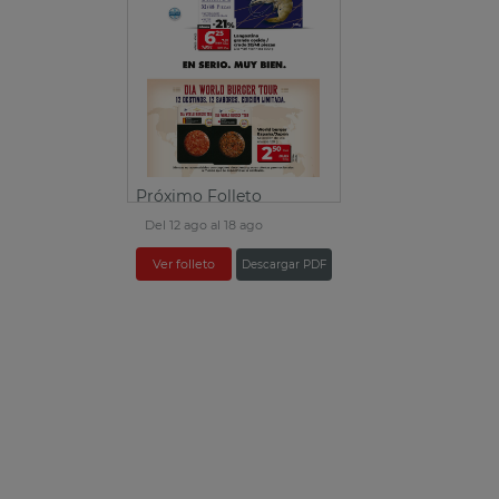
Próximo Folleto
Del 12 ago al 18 ago
Ver folleto
Descargar PDF