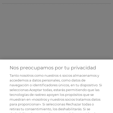
Nos preocupamos por tu privacidad
Tanto nosotros como nuestros
4
socios almacenamos y
accedemos a datos personales, como datos de
navegación o identificadores únicos, en tu dispositivo. Si
seleccionas Aceptar todas, estarás permitiendo que las
tecnologías de rastreo apoyen los propósitos que se
muestran en «nosotros y nuestros socios tratamos datos
para proporcionar». Si seleccionas Rechazar todas o
retiras tu consentimiento, los deshabilitarás. Si se