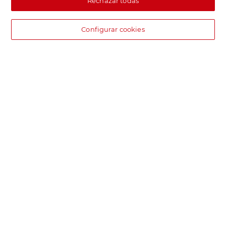
Rechazar todas
Configurar cookies
DIA supermercado online
Pide hoy, recibe hoy.
Entrega rápida y en la franja horaria que mejor te venga.
Envío desde 4,99€
Envío estándar por 4,99€. Gratis con +100€. Envío express por
4,99€.
Encuentra tu tienda