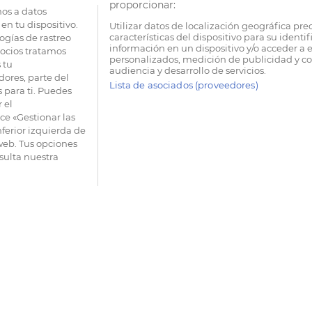
proporcionar:
os a datos
en tu dispositivo.
Utilizar datos de localización geográfica pre
características del dispositivo para su identi
ogías de rastreo
información en un dispositivo y/o acceder a e
socios tratamos
personalizados, medición de publicidad y co
 tu
audiencia y desarrollo de servicios.
dores, parte del
Lista de asociados (proveedores)
 para ti. Puedes
 el
e «Gestionar las
nferior izquierda de
 web. Tus opciones
sulta nuestra