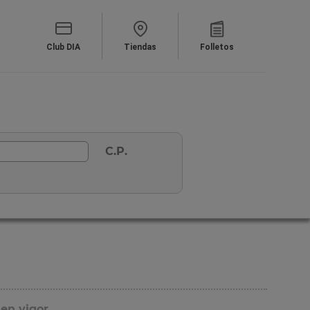
Club DIA
Tiendas
Folletos
C.P.
 en vigor