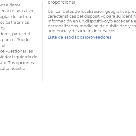
proporcionar:
os a datos
en tu dispositivo.
Utilizar datos de localización geográfica pre
características del dispositivo para su identi
ogías de rastreo
información en un dispositivo y/o acceder a e
socios tratamos
personalizados, medición de publicidad y co
 tu
audiencia y desarrollo de servicios.
dores, parte del
Lista de asociados (proveedores)
 para ti. Puedes
 el
e «Gestionar las
nferior izquierda de
 web. Tus opciones
sulta nuestra