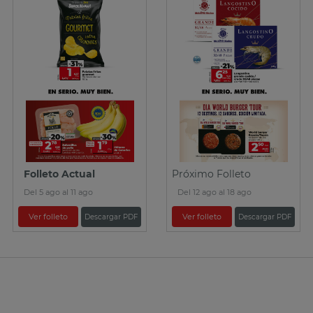
Folleto Actual
Próximo Folleto
Del 5 ago al 11 ago
Del 12 ago al 18 ago
Ver folleto
Ver folleto
Descargar PDF
Descargar PDF