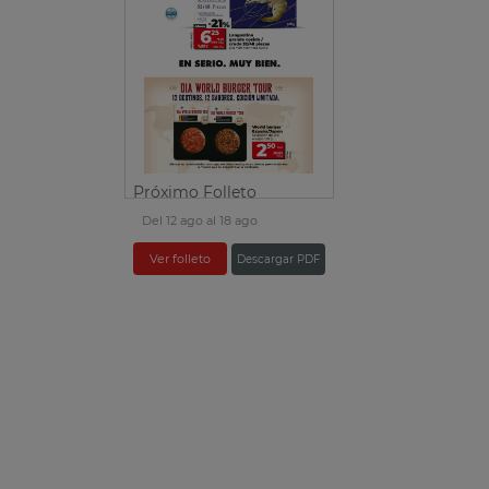
Próximo Folleto
Del 12 ago al 18 ago
Ver folleto
Descargar PDF