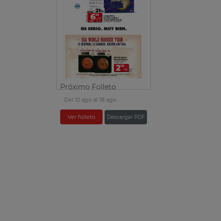
Próximo Folleto
Del 12 ago al 18 ago
Ver folleto
Descargar PDF