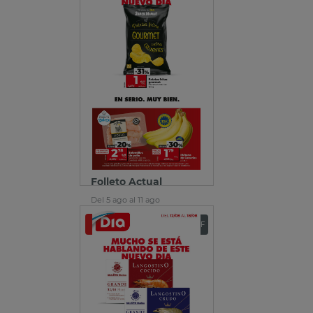
Folleto Actual
Del 5 ago al 11 ago
Ver folleto
Descargar PDF