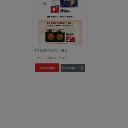
Próximo Folleto
Del 12 ago al 18 ago
Ver folleto
Descargar PDF