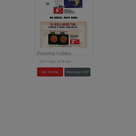
Próximo Folleto
Del 12 ago al 18 ago
Ver folleto
Descargar PDF